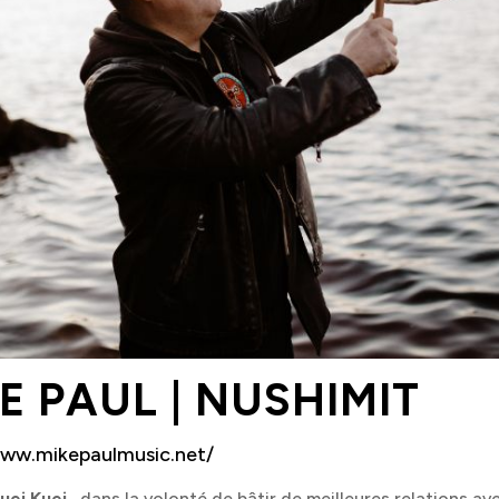
Nouvelles
Chèque-cadeau
Devenir membre
FAQ
Nous joindre
418 853-2332 poste 4685
direction@les4scenes.com
E PAUL | NUSHIMIT
www.mikepaulmusic.net/
uei Kuei
, dans la volonté de bâtir de meilleures relations av