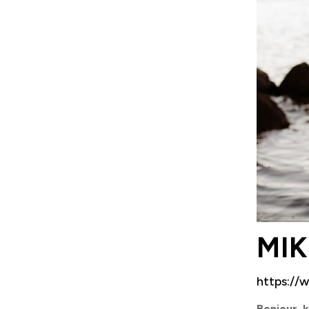
MIK
https://
Bonjour, k