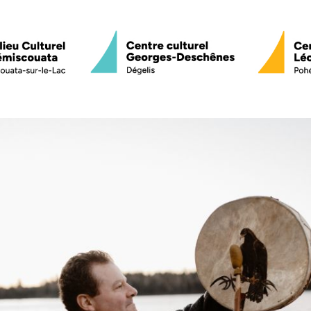
Programmation
Sorties culturell
Service de médiation culturelle
Nos 4 scènes
Beaulieu Culturel du Témiscou
Centre culturel Georges-Des
Centre culturel Léopold-Plant
La 4e scène
Équipe