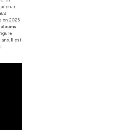
aire un
ers
e en 2023
s albums
figure
ans. Il est
c