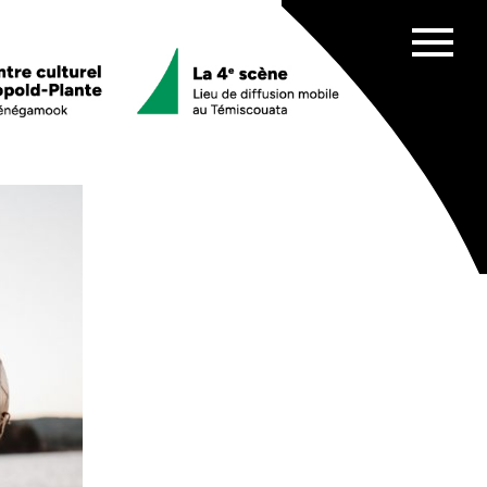
Afficher
menu
es scolaires
ata
chênes
e