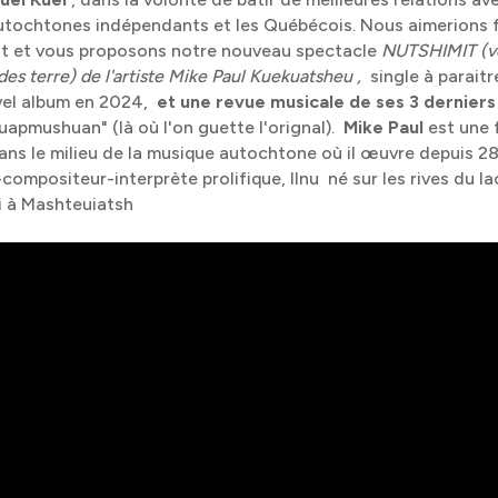
autochtones indépendants et les Québécois. Nous aimerions f
at et vous proposons notre nouveau spectacle
NUTSHIMIT (v
 des terre) de l'artiste Mike Paul Kuekuatsheu ,
single à paraitr
vel album en 2024,
et une revue musicale de ses 3 dernier
apmushuan" (là où l'on guette l'orignal).
Mike Paul
est une 
ns le milieu de la musique autochtone où il œuvre depuis 28 
compositeur-interprète prolifique, Ilnu né sur les rives du la
 à Mashteuiatsh