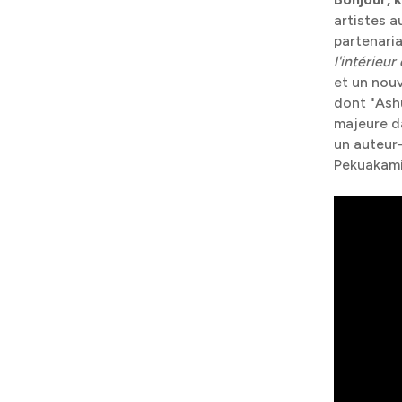
artistes 
partenari
l'intérieur
et un nou
dont "Ashu
majeure da
un auteur-
Pekuakami