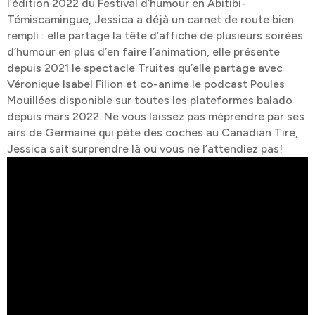
l’édition 2022 du Festival d’humour en Abitibi-
Témiscamingue, Jessica a déjà un carnet de route bien
rempli : elle partage la tête d’affiche de plusieurs soirées
d’humour en plus d’en faire l’animation, elle présente
depuis 2021 le spectacle Truites qu’elle partage avec
Véronique Isabel Filion et co-anime le podcast Poules
Mouillées disponible sur toutes les plateformes balado
depuis mars 2022. Ne vous laissez pas méprendre par ses
airs de Germaine qui pète des coches au Canadian Tire,
Jessica sait surprendre là ou vous ne l’attendiez pas!