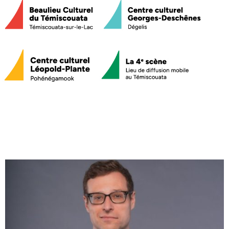
Nouvelles
Chèque-cadeau
Devenir membre
FAQ
Nous joindre
418 853-2332 poste 4685
direction@les4scenes.com