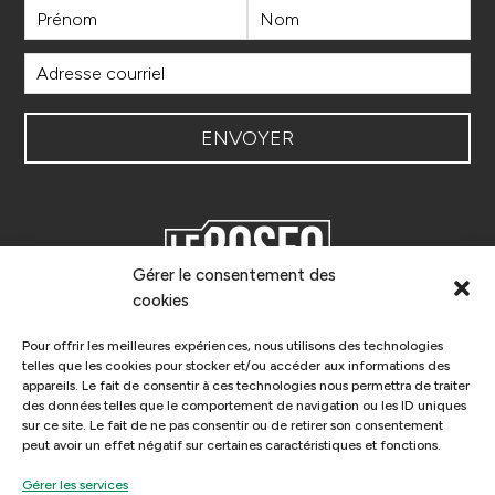
Gérer le consentement des
cookies
Le ROSEQ, Le Réseau des Organisateurs de
Spectacles de l’Est du Québec, est un réseau de
Pour offrir les meilleures expériences, nous utilisons des technologies
diffuseurs pluridisciplinaires qui donne des services à
telles que les cookies pour stocker et/ou accéder aux informations des
appareils. Le fait de consentir à ces technologies nous permettra de traiter
ses membres pour favoriser l’accueil et la circulation
des données telles que le comportement de navigation ou les ID uniques
de spectacles professionnels sur son territoire.
sur ce site. Le fait de ne pas consentir ou de retirer son consentement
peut avoir un effet négatif sur certaines caractéristiques et fonctions.
Gérer les services