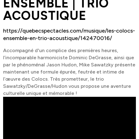
ENSEMBLE | TRIO
Nouvelles
ACOUSTIQUE
Chèque-cadeau
https://quebecspectacles.com/musique/les-colocs-
ensemble-en-trio-acoustique/142470016/
Devenir membre
Accompagné d'un complice des premières heures,
l’incomparable harmoniciste Dominic DeGrasse, ainsi que
FAQ
par le phénoménal Jason Hudon, Mike Sawatzky présente
maintenant une formule épurée, feutrée et intime de
Nous joindre
l’œuvre des Colocs. Très prometteur, le trio
Sawatzky/DeGrasse/Hudon vous propose une aventure
418 853-2332 poste 4685
culturelle unique et mémorable !
direction@les4scenes.com