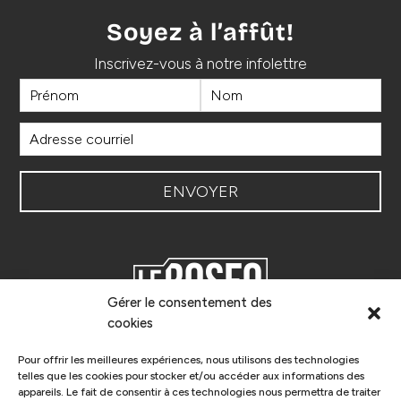
Soyez à l’affût!
Inscrivez-vous à notre infolettre
Gérer le consentement des
cookies
Le ROSEQ, Le Réseau des Organisateurs de
Spectacles de l’Est du Québec, est un réseau de
Pour offrir les meilleures expériences, nous utilisons des technologies
diffuseurs pluridisciplinaires qui donne des services à
telles que les cookies pour stocker et/ou accéder aux informations des
ses membres pour favoriser l’accueil et la circulation
appareils. Le fait de consentir à ces technologies nous permettra de traiter