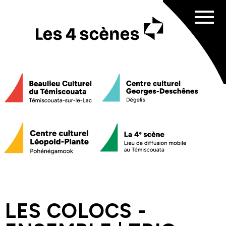
Affich
menu
Programmation
Sorties culturelles
scolaires
Service de médiation culturelle
Nos 4 scènes
Beaulieu Culturel du Témiscouata
Centre culturel Georges-Deschênes
Centre culturel Léopold-Plante
La 4e scène
LES COLOCS -
Équipe