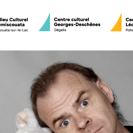
Programmation
Sorties culturell
Service de médiation culturelle
Nos 4 scènes
Beaulieu Culturel du Témiscou
Centre culturel Georges-Des
Centre culturel Léopold-Plant
La 4e scène
Équipe