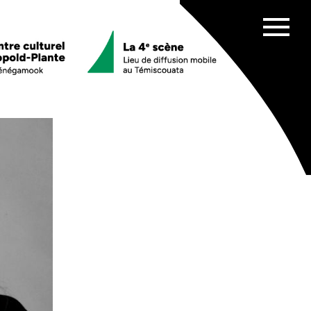
Afficher
menu
es scolaires
ata
chênes
e