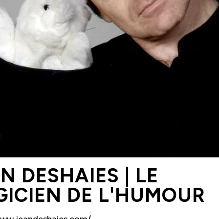
Nouvelles
Chèque-cadeau
Devenir membre
FAQ
Nous joindre
418 853-2332 poste 4685
direction@les4scenes.com
N DESHAIES | LE
ICIEN DE L'HUMOUR