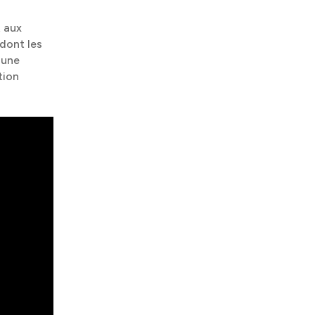
t aux
dont les
 une
tion