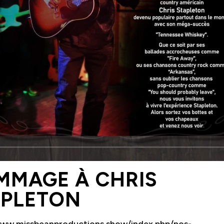
Nouvelles
Chèque-cadeau
Devenir membre
FAQ
Nous joindre
418 853-2332 poste 4685
direction@les4scenes.com
MMAGE À CHRIS
APLETON