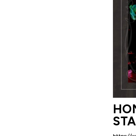
HO
ST