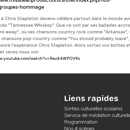
www.missbeanproductions.show/index.php/nos-
/groupes-hommage
 Chris Stapleton devenu célèbre partout dans le monde av
ès "Tennessee Whiskey". Que ce soit par ses ballades accr
re away", ou ses chansons country rock comme "Arkansas",
es chansons pop-country comme "You should probably leave",
 vivre l'expérience Chris Stapleton. Alors sortez vos bottes e
et venez nous voir.
ww.youtube.com/watch?v=Reu44WPOVKs
Liens rapides
Sorties culturelles scolaires
Service de médiation culturell
Programmation
Nos 4 scènes