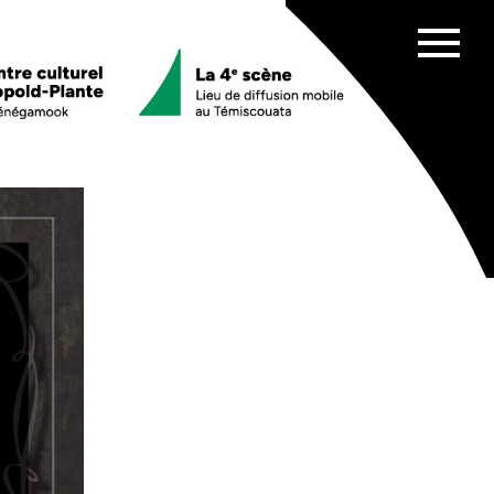
Afficher
menu
es scolaires
ata
chênes
e