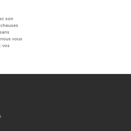
ec son
ocheuses
 sans
 nous vous
t vos
e