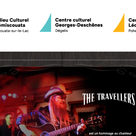
Programmation
Sorties culturell
Service de médiation culturelle
Nos 4 scènes
Beaulieu Culturel du Témiscou
Centre culturel Georges-Des
Centre culturel Léopold-Plant
La 4e scène
Équipe