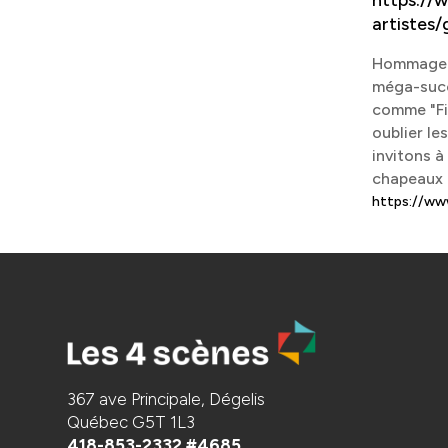
https://
artistes
Hommage à
méga-succ
comme "Fi
oublier l
invitons à
chapeaux 
https://w
367 ave Principale, Dégelis
Québec G5T 1L3
418-853-2332 #4685