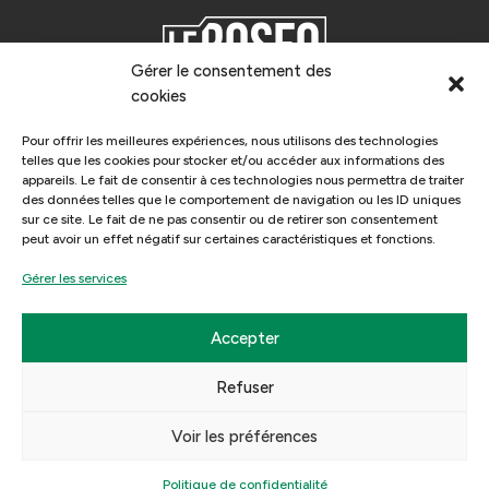
Gérer le consentement des
cookies
Le ROSEQ, Le Réseau des Organisateurs de
Spectacles de l’Est du Québec, est un réseau de
Pour offrir les meilleures expériences, nous utilisons des technologies
diffuseurs pluridisciplinaires qui donne des services à
telles que les cookies pour stocker et/ou accéder aux informations des
ses membres pour favoriser l’accueil et la circulation
appareils. Le fait de consentir à ces technologies nous permettra de traiter
des données telles que le comportement de navigation ou les ID uniques
de spectacles professionnels sur son territoire.
sur ce site. Le fait de ne pas consentir ou de retirer son consentement
peut avoir un effet négatif sur certaines caractéristiques et fonctions.
Gérer les services
Accepter
Refuser
Politique de billetterie
/
Politique de confidentialité
/ Copyright 2026
©
Festival Le Tremplin. Tous droits réservés.
Voir les préférences
Politique de confidentialité