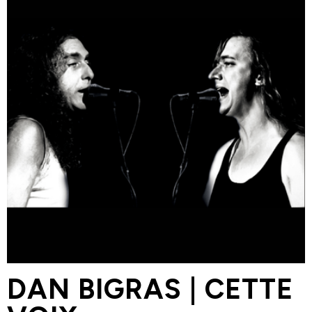
Nouvelles
Chèque-cadeau
Devenir membre
FAQ
Nous joindre
418 853-2332 poste 4685
direction@les4scenes.com
DAN BIGRAS | CETTE