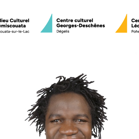
Programmation
Sorties culturell
Service de médiation culturelle
Nos 4 scènes
Beaulieu Culturel du Témiscou
Centre culturel Georges-Des
Centre culturel Léopold-Plant
La 4e scène
Équipe