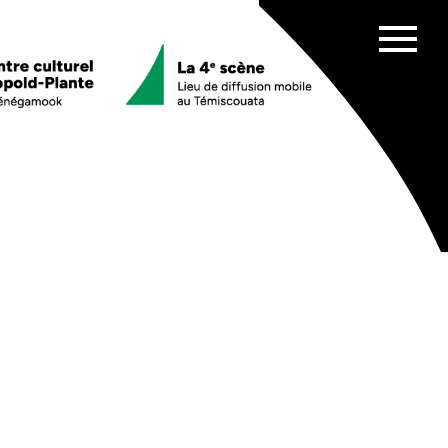
Afficher
menu
es scolaires
ata
chênes
e