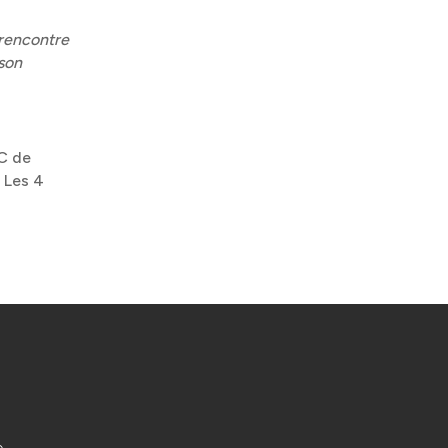
 rencontre
 son
RC de
 Les 4
e