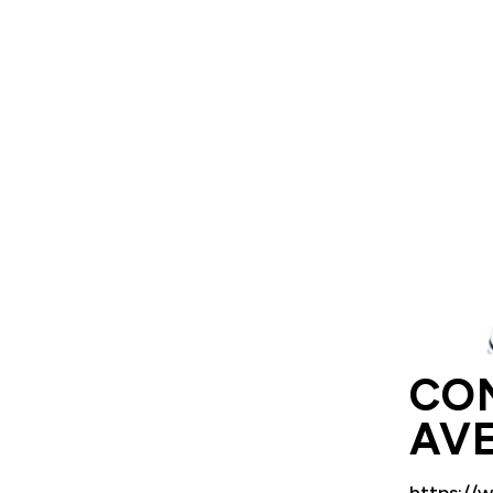
CON
AV