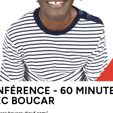
Nouvelles
Chèque-cadeau
Devenir membre
FAQ
Nous joindre
418 853-2332 poste 4685
direction@les4scenes.com
FÉRENCE - 60 MINUT
EC BOUCAR