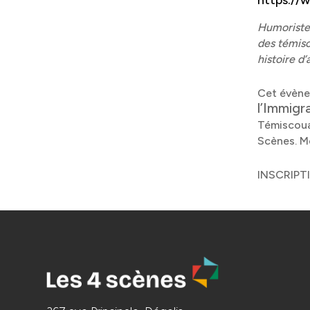
https://
Humoriste,
des témisc
histoire d’
Cet évène
l’Immigr
Témiscoua
Scènes. Me
INSCRIPT