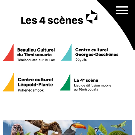
Affich
menu
Programmation
Sorties culturelles
scolaires
Service de médiation culturelle
Nos 4 scènes
Beaulieu Culturel du Témiscouata
Centre culturel Georges-Deschênes
Centre culturel Léopold-Plante
La 4e scène
Équipe