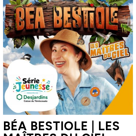
Nouvelles
Chèque-cadeau
Devenir membre
FAQ
Nous joindre
418 853-2332 poste 4685
direction@les4scenes.com
BÉA BESTIOLE | LES